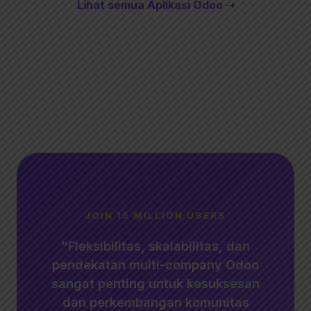
Lihat semua Aplikasi Odoo ➝
JOIN 15 MILLION USERS
"Fleksibilitas, skalabilitas, dan
pendekatan multi-company Odoo
sangat penting untuk kesuksesan
dan perkembangan komunitas