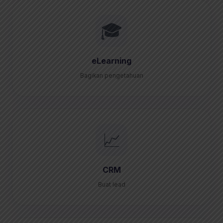
🎓
eLearning
Bagikan pengetahuan
📈
CRM
Buat lead