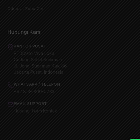
Odoo vs Zoho One
Hubungi Kami
KANTOR PUSAT
PT Szeto Viva Loka
Gedung Sahid Sudirman
Jl. Jend. Sudirman Kav. 86
Jakarta Pusat, Indonesia
WHATSAPP / TELEPON
+62 813-1800-0733
EMAIL SUPPORT
Hubungi Form Kontak