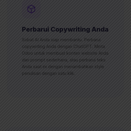
Perbarui Copywriting Anda
Sobat AI Anda siap membantu. Perbarui
copywriting Anda dengan ChatGPT. Minta
Odoo untuk membuat konten website Anda
dari prompt sederhana, atau perbarui teks
Anda saat ini dengan menambahkan style
penulisan dengan satu klik.