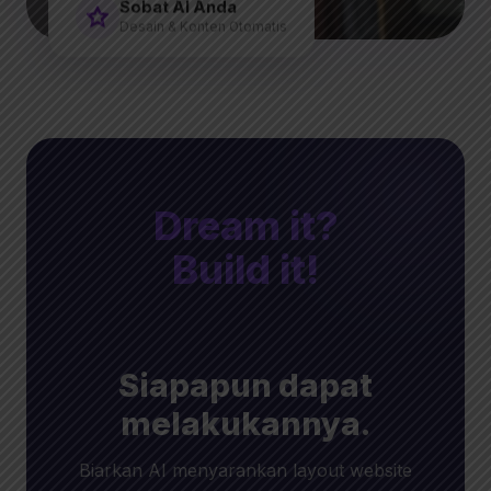
Sobat AI Anda
Desain & Konten Otomatis
Dream it?
Build it!
Siapapun dapat
melakukannya.
Biarkan AI menyarankan layout website