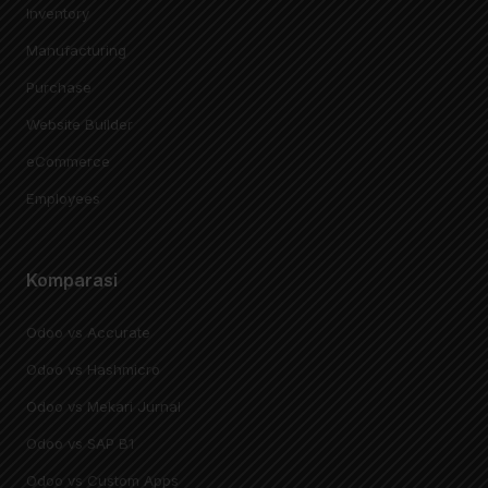
Inventory
Manufacturing
Purchase
Website Builder
eCommerce
Employees
Komparasi
Odoo vs Accurate
Odoo vs Hashmicro
Odoo vs Mekari Jurnal
Odoo vs SAP B1
Odoo vs Custom Apps