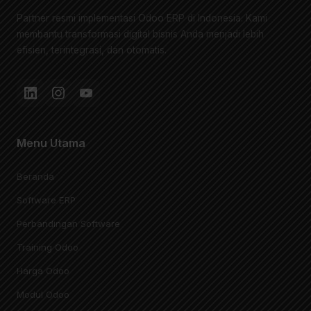
Partner resmi implementasi Odoo ERP di Indonesia. Kami
membantu transformasi digital bisnis Anda menjadi lebih
efisien, terintegrasi, dan otomatis.
Menu Utama
Beranda
Software ERP
Perbandingan Software
Training Odoo
Harga Odoo
Modul Odoo