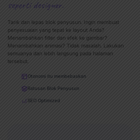
seperti designer.
Tarik dan lepas blok penyusun. Ingin membuat
penyesuaian yang tepat ke layout Anda?
Menambahkan filter dan efek ke gambar?
Menambahkan animasi? Tidak masalah. Lakukan
semuanya dan lebih langsung pada halaman
tersebut.
Otonomi itu membebaskan
Ratusan Blok Penyusun
SEO Optimized