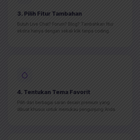
3. Pilih Fitur Tambahan
Butuh Live Chat? Forum? Blog? Tambahkan fitur
ekstra hanya dengan sekali klik tanpa coding.
4. Tentukan Tema Favorit
Pilih dari berbagai saran desain premium yang
dibuat khusus untuk memukau pengunjung Anda.