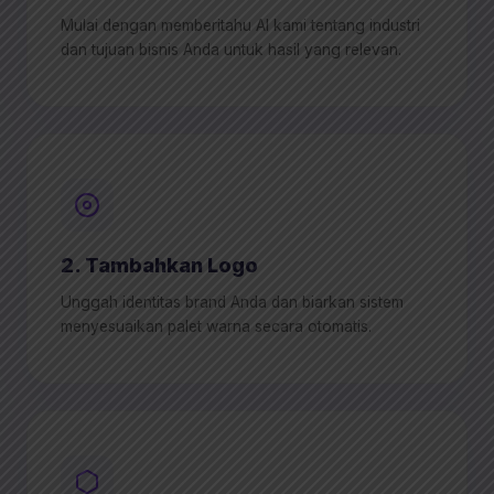
Mulai dengan memberitahu AI kami tentang industri
dan tujuan bisnis Anda untuk hasil yang relevan.
2. Tambahkan Logo
Unggah identitas brand Anda dan biarkan sistem
menyesuaikan palet warna secara otomatis.