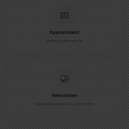
📅
Appointment
Booking self-service
🤝
Rekrutmen
Publikasikan tawaran & apply online