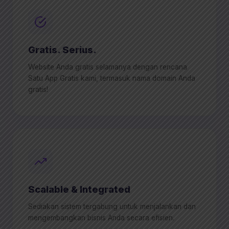
Gratis. Serius.
Website Anda gratis selamanya dengan rencana
Satu App Gratis kami, termasuk nama domain Anda
gratis!
Scalable & Integrated
Sediakan sistem tergabung untuk menjalankan dan
mengembangkan bisnis Anda secara efisien.