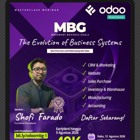
Cross-channel.
Penjualan
Klik dan kumpulkan.
Tidak ada lagi data yang
berserakan di antara kanal penjualan Anda.
Izinkan klien pesan barang secara *online* dan
mengambilnya di toko (BOPIS).
Tampilan persiapan memungkinkan staf ritel
Anda untuk menyiapkan pesanan-pesanan
besar (*pre-order*) terlebih dahulu dengan
sangat efisien dan terarah.
Skalabilitas Retail Modern
Semua fitur dirancang dengan arsitektur tangguh
untuk mendukung ratusan cabang toko dan