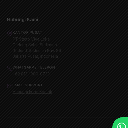
Hubungi Kami
KANTOR PUSAT
PT Szeto Viva Loka
Gedung Sahid Sudirman
Jl. Jend. Sudirman Kav. 86
Jakarta Pusat, Indonesia
WHATSAPP / TELEPON
+62 813-1800-0733
EMAIL SUPPORT
Hubungi Form Kontak