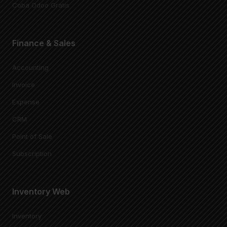
Coba Odoo Gratis
Finance & Sales
Accounting
Invoice
Expense
CRM
Point of Sale
Subscription
Inventory Web
Inventory