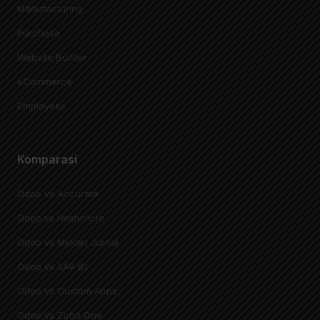
Manufacturing
Purchase
Website Builder
eCommerce
Employees
Komparasi
Odoo vs Accurate
Odoo vs Hashmicro
Odoo vs Mekari Jurnal
Odoo vs SAP B1
Odoo vs Custom Apps
Odoo vs Zoho One