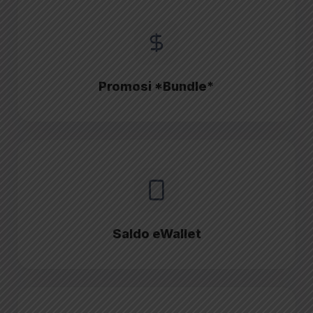
Promosi *Bundle*
Saldo eWallet