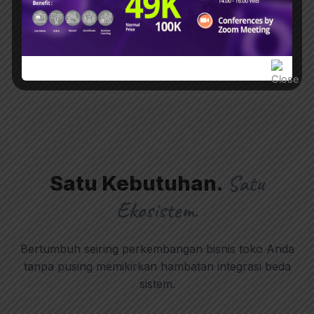
puluhan ribu transaksi per hari.
Satu
Satu Kebutuhan.
Ekosistem.
Bertumbuh seiring perkembangan bisnis toko Anda
tanpa pusing memikirkan hambatan integrasi beda
sistem.