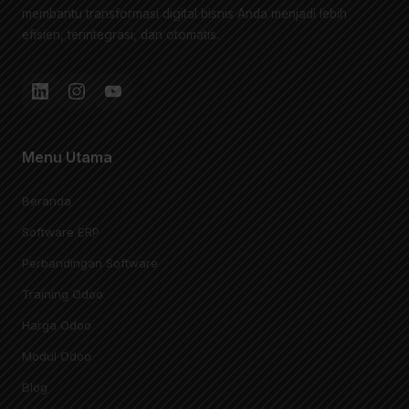
membantu transformasi digital bisnis Anda menjadi lebih
efisien, terintegrasi, dan otomatis.
Menu Utama
Beranda
Software ERP
Perbandingan Software
Training Odoo
Harga Odoo
Modul Odoo
Blog