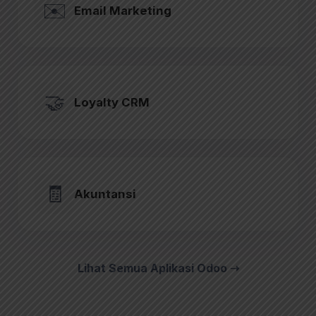
✉️
Email Marketing
🤝
Loyalty CRM
🧾
Akuntansi
Lihat Semua Aplikasi Odoo ➝