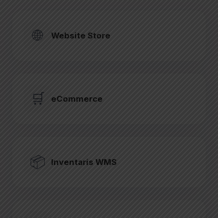
🌐
Website Store
🛒
eCommerce
📦
Inventaris WMS