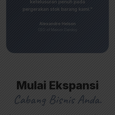
ketelusuran penuh pada
pergerakan stok barang kami."
Alexandre Helson
CEO of Maison Dandoy
Mulai Ekspansi
Cabang Bisnis Anda.